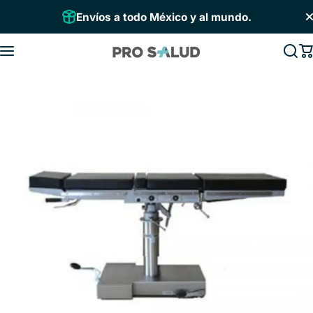
Saltar al contenido
Envíos a todo México y al mundo.