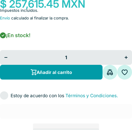
$ 257,615.45 MXN
Impuestos incluidos.
Envío
calculado al finalizar la compra.
¡En stock!
Disminuir
Aum
cantidad
can
para
p
Mesa
M
Quirúrgica
Quir
Universal
Uni
Mecánico-
Mec
Hidráulica
Hidr
Añadir al carrito
Básica
Bá
Estoy de acuerdo con los
Términos y Condiciones.