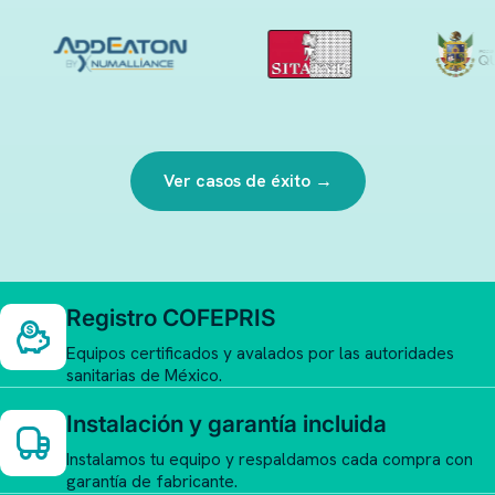
Ver casos de éxito →
Registro COFEPRIS
Equipos certificados y avalados por las autoridades
sanitarias de México.
Instalación y garantía incluida
Instalamos tu equipo y respaldamos cada compra con
garantía de fabricante.