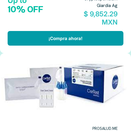
Up to
Giardia Ag
10% OFF
$ 9,852.29
MXN
¡Compra ahora!
PROSALUD.ME