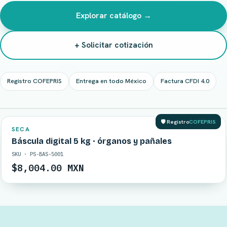
Explorar catálogo →
+ Solicitar cotización
Registro COFEPRIS
Entrega en todo México
Factura CFDI 4.0
EN STOCK
🛡️ Registro
COFEPRIS
SECA
Báscula digital 5 kg · órganos y pañales
SKU · PS-BAS-5001
$8,004.00 MXN