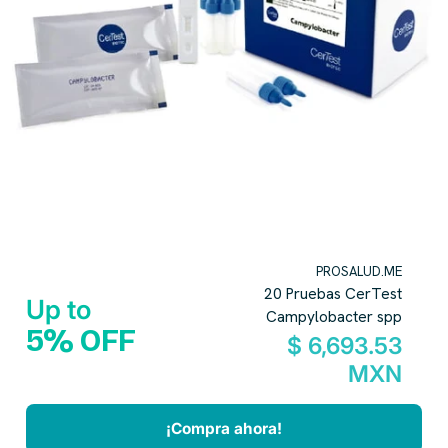
PROSALUD.ME
20 Pruebas CerTest
Up to
Campylobacter spp
5% OFF
$ 6,693.53
MXN
¡Compra ahora!