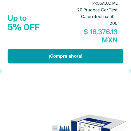
PROSALUD.ME
20 Pruebas CerTest
Up to
Calprotectina 50 -
200
5% OFF
$ 16,376.13
MXN
¡Compra ahora!