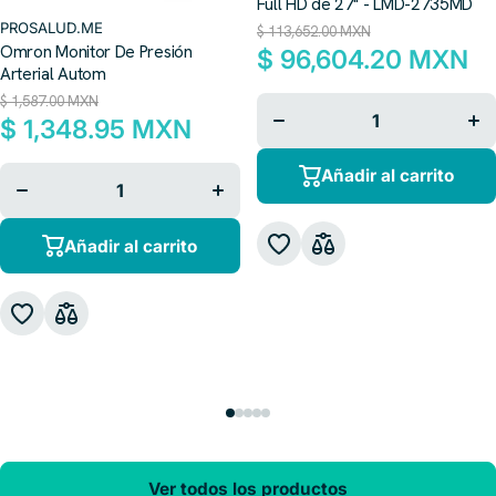
Full HD de 27" - LMD-2735MD
PROSALUD.ME
$ 113,652.00 MXN
Omron Monitor De Presión
$ 96,604.20 MXN
Arterial Autom
$ 1,587.00 MXN
Disminuir
Aum
cantidad
can
$ 1,348.95 MXN
para
p
Disminuir
Aumentar
Añadir al carrito
cantidad
cantidad
para
para
Añadir al carrito
Ver todos los productos