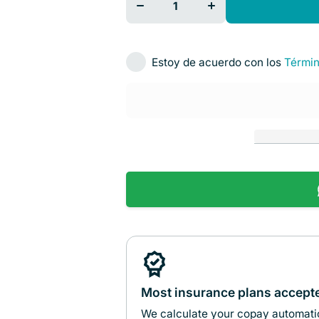
evacuador
evacuador
de humo
de humo
(EV-50)
(EV-50)
Cat. MIG-
Cat. MIG-
EV20
EV20
Estoy de acuerdo con los
Términ
Microgyn
Microgyn
Most insurance plans accept
We calculate your copay automatic