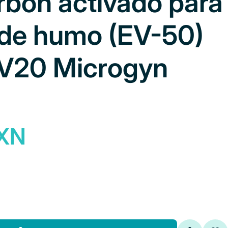
arbón activado para
de humo (EV-50)
EV20 Microgyn
MXN