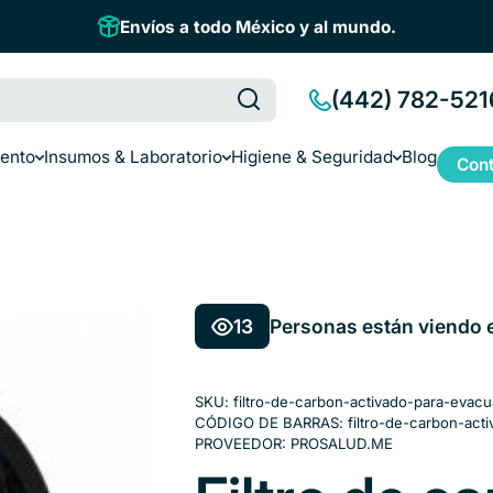
Envíos a todo México y al mundo.
(442) 782-521
iento
Insumos & Laboratorio
Higiene & Seguridad
Blog
Cont
13
Personas están viendo 
SKU:
filtro-de-carbon-activado-para-eva
CÓDIGO DE BARRAS:
filtro-de-carbon-ac
PROVEEDOR:
PROSALUD.ME