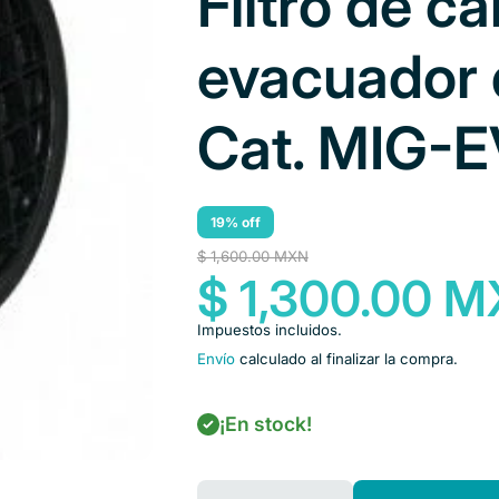
Filtro de c
evacuador 
Cat. MIG-
19% off
$ 1,600.00 MXN
$ 1,300.00 
Impuestos incluidos.
Envío
calculado al finalizar la compra.
Disminuir
Aumentar
¡En stock!
cantidad
cantidad
para Filtro
para Filtro
de carbón
de carbón
activado
activado
para
para