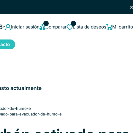
6
Iniciar sesión
Comparar
Lista de deseos
Mi carrito
acto
esto actualmente
cuador-de-humo-e
tivado-para-evacuador-de-humo-e