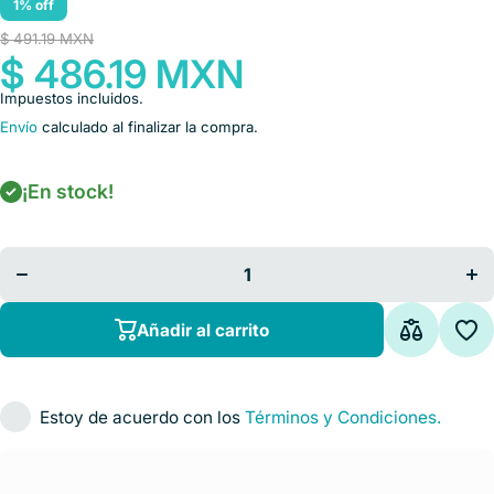
1% off
$ 491.19 MXN
$ 486.19 MXN
Impuestos incluidos.
Envío
calculado al finalizar la compra.
¡En stock!
Disminuir
Au
cantidad
ca
para
Goniometro
Gon
360 20.3 cm
360
plastico Cat.
plas
DYN-
BL121001HR
BL1
Añadir al carrito
Dynatronics
Dyn
Estoy de acuerdo con los
Términos y Condiciones.