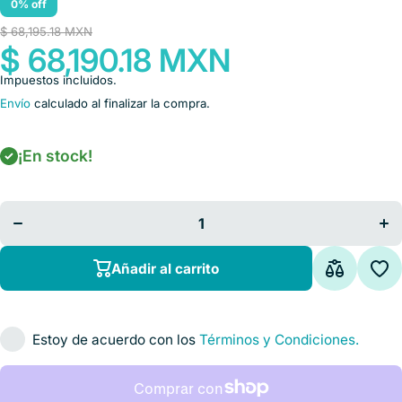
0% off
$ 68,195.18 MXN
$ 68,190.18 MXN
Impuestos incluidos.
Envío
calculado al finalizar la compra.
¡En stock!
Disminuir
Aum
cantidad
ca
para
Audiómetro
Aud
de
screening
scr
Mod.116
Mo
Cat. AIV-
Cat
Añadir al carrito
116
Amplivox
Am
Estoy de acuerdo con los
Términos y Condiciones.