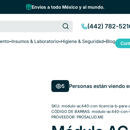
Envíos a todo México y al mundo.
(442) 782-521
iento
Insumos & Laboratorio
Higiene & Seguridad
Blog
Cont
5
Personas están viendo e
SKU:
modulo-ac440-con-licencia-b-para-ca
CÓDIGO DE BARRAS:
modulo-ac440-con-lic
PROVEEDOR:
PROSALUD.ME