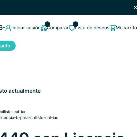
6
Iniciar sesión
Comparar
Lista de deseos
Mi carrito
acto
sto actualmente
llisto-cat-iac
encia-b-para-callisto-cat-iac