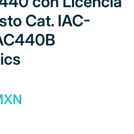
440 con Licencia
isto Cat. IAC-
AC440B
ics
 MXN