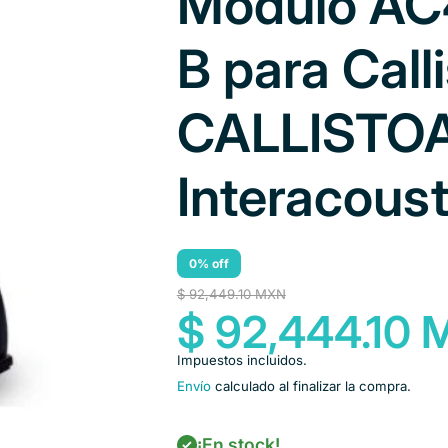
Módulo AC
B para Call
CALLISTO
Interacoust
0% off
$ 92,449.10 MXN
$ 92,444.10
Impuestos incluidos.
Envío
calculado al finalizar la compra.
¡En stock!