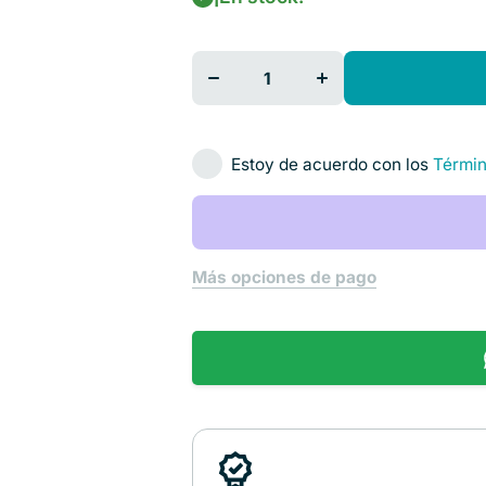
Disminuir cantidad
Aumentar cantidad
para Módulo
para Módulo
AC440 con
AC440 con
Licencia B para
Licencia B para
Callisto Cat. IAC-
Callisto Cat. IAC-
CALLISTOAC440B
CALLISTOAC440B
Interacoustics
Interacoustics
Estoy de acuerdo con los
Términ
Más opciones de pago