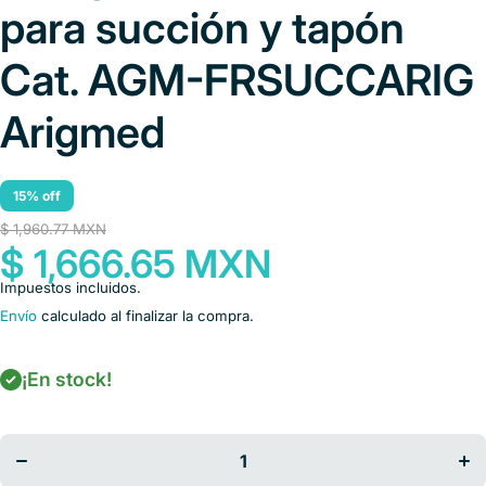
para succión y tapón
Cat. AGM-FRSUCCARIG
Arigmed
15% off
$ 1,960.77 MXN
$ 1,666.65 MXN
Impuestos incluidos.
Envío
calculado al finalizar la compra.
Disminuir
A
¡En stock!
cantidad para
can
Frasco de
F
vidrio para
vi
succión de 1
suc
litro,
mangueras de
man
0.8 m para
0.