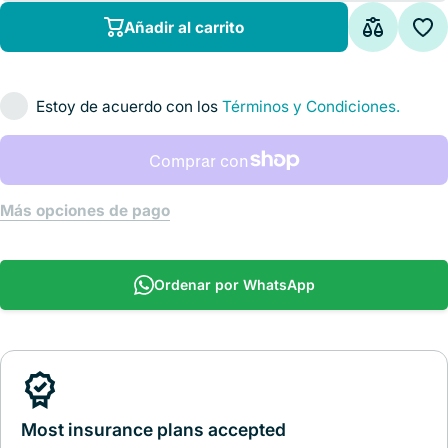
succión y
s
tapón Cat.
ta
Añadir al carrito
AGM-
FRSUCCARIG
FRS
Arigmed
A
Estoy de acuerdo con los
Términos y Condiciones.
Más opciones de pago
Ordenar por WhatsApp
Most insurance plans accepted