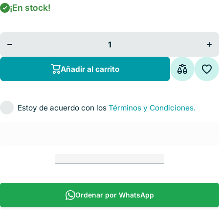
¡En stock!
Disminuir
Au
cantidad
ca
para
Báscula
Bá
Electrónica
Ele
Estadímetro
Esta
Digital
D
Añadir al carrito
Estoy de acuerdo con los
Términos y Condiciones.
Ordenar por WhatsApp