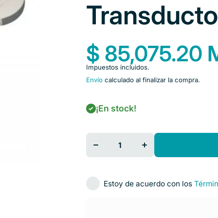
Transducto
$ 85,075.20
Impuestos incluidos.
Envío
calculado al finalizar la compra.
¡En stock!
Disminuir
Aumentar
cantidad
cantidad
para
para
Ultrasonido
Ultrasonido
Portátil Con
Portátil Con
Transductor
Transductor
Convexo
Convexo
Mindray
Mindray
Estoy de acuerdo con los
Términ