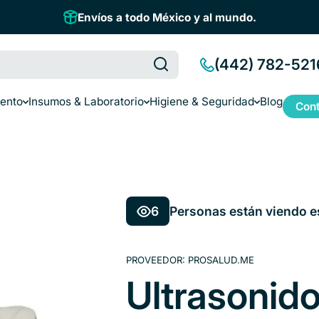
Envíos a todo México y al mundo.
(442) 782-521
iento
Insumos & Laboratorio
Higiene & Seguridad
Blog
Cont
6
Personas están viendo e
PROVEEDOR:
PROSALUD.ME
Ultrasonido