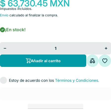
$ 63,730.45 MXN
Impuestos incluidos.
Envío
calculado al finalizar la compra.
¡En stock!
Disminuir
Au
cantidad
ca
para Mesa
pa
Ginecológica
Gine
Eléctrica
El
con Control
con
para Parto o
para
Añadir al carrito
Ultrasonido
Ult
Estoy de acuerdo con los
Términos y Condiciones.