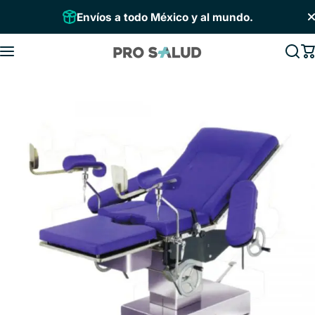
Saltar al contenido
Envíos a todo México y al mundo.