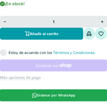
¡En stock!
Disminuir
Au
cantidad para
cant
Mango
Laringoscopio
Lari
Chico STD
Ch
Batería AA
Ba
Añadir al carrito
Estoy de acuerdo con los
Términos y Condiciones.
Más opciones de pago
Ordenar por WhatsApp