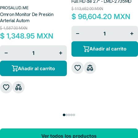
Full HD de 27" - LMD-2735MD
PROSALUD.ME
$ 113,652.00 MXN
Omron Monitor De Presión
$ 96,604.20 MXN
Arterial Autom
$ 1,587.00 MXN
Disminuir
Aum
cantidad
can
$ 1,348.95 MXN
para
p
Disminuir
Aumentar
Añadir al carrito
cantidad
cantidad
para
para
Añadir al carrito
Ver todos los productos