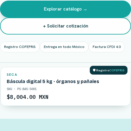
Explorar catálogo →
+ Solicitar cotización
Registro COFEPRIS
Entrega en todo México
Factura CFDI 4.0
EN STOCK
🛡️ Registro
COFEPRIS
SECA
Báscula digital 5 kg · órganos y pañales
SKU · PS-BAS-5001
$8,004.00 MXN