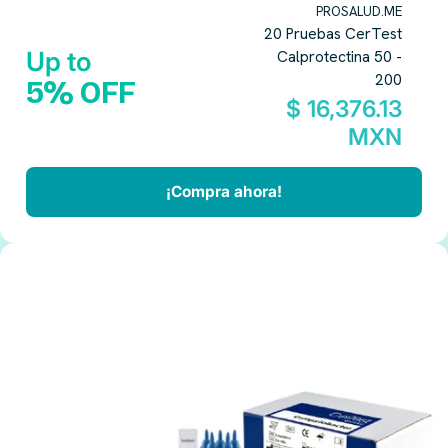
PROSALUD.ME
20 Pruebas CerTest
Up to
Calprotectina 50 -
200
5% OFF
$ 16,376.13
MXN
¡Compra ahora!