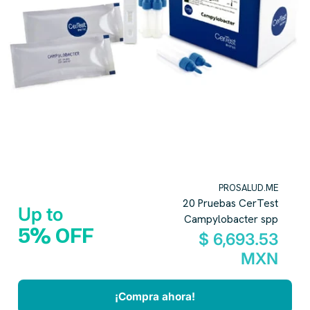
PROSALUD.ME
20 Pruebas CerTest
Up to
Campylobacter spp
5% OFF
$ 6,693.53
MXN
¡Compra ahora!