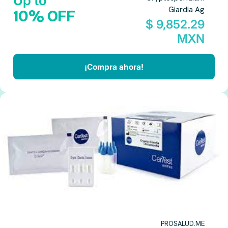
Up to
Giardia Ag
10% OFF
$ 9,852.29
MXN
¡Compra ahora!
PROSALUD.ME