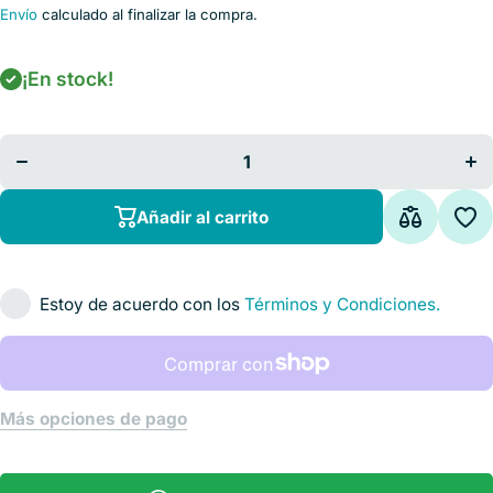
Envío
calculado al finalizar la compra.
¡En stock!
Disminuir
cantidad para
ca
Electrocardiógrafo
Elec
12 Canales
Añadir al carrito
Estoy de acuerdo con los
Términos y Condiciones.
Más opciones de pago