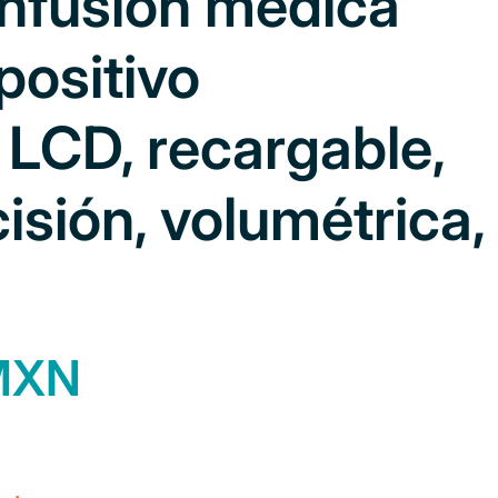
nfusión médica
spositivo
 LCD, recargable,
cisión, volumétrica,
 MXN