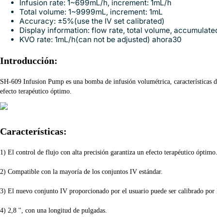
Infusion rate:
1~699mL/h, increment: 1mL/h
Total volume:
1~9999mL, increment: 1mL
Accuracy:
±5%(use the IV set calibrated)
Display information:
flow rate, total volume, accumulate
KVO rate:
1mL/h(can not be adjusted)
ahora30
Introducción:
SH-609 Infusion Pump es una bomba de infusión volumétrica, características de a
efecto terapéutico óptimo.
Características:
1) El control de flujo con alta precisión garantiza un efecto terapéutico óptimo
2) Compatible con la mayoría de los conjuntos IV estándar.
3) El nuevo conjunto IV proporcionado por el usuario puede ser calibrado por l
4) 2,8 '', con una longitud de pulgadas.