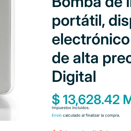
Bomba de i
portátil, di
electrónico
de alta pre
Digital
$ 13,628.42
Impuestos incluidos.
Envío
calculado al finalizar la compra.
Disminuir
Aumentar
cantidad
cantidad