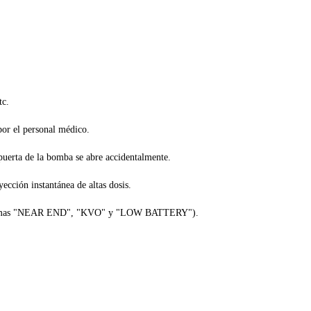
tc.
por el personal médico.
puerta de la bomba se abre accidentalmente.
ección instantánea de altas dosis.
as alarmas "NEAR END", "KVO" y "LOW BATTERY").