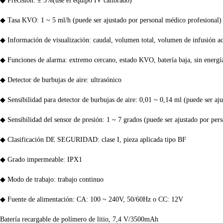
◆ Precisión: ± 5%(use el equipo IV calibrado)
◆ Tasa KVO: 1 ~ 5 ml/h (puede ser ajustado por personal médico profesional)
◆ Información de visualización: caudal, volumen total, volumen de infusión a
◆ Funciones de alarma: extremo cercano, estado KVO, batería baja, sin energía, 
◆ Detector de burbujas de aire: ultrasónico
◆ Sensibilidad para detector de burbujas de aire: 0,01 ~ 0,14 ml (puede ser aj
◆ Sensibilidad del sensor de presión: 1 ~ 7 grados (puede ser ajustado por per
◆ Clasificación DE SEGURIDAD: clase I, pieza aplicada tipo BF
◆ Grado impermeable: IPX1
◆ Modo de trabajo: trabajo continuo
◆ Fuente de alimentación: CA: 100 ~ 240V, 50/60Hz o CC: 12V
Batería recargable de polímero de litio, 7,4 V/3500mAh