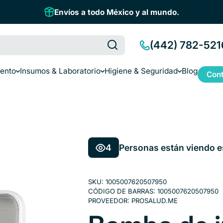
Envíos a todo México y al mundo.
(442) 782-521
iento
Insumos & Laboratorio
Higiene & Seguridad
Blog
Cont
4
Personas están viendo e
SKU:
1005007620507950
CÓDIGO DE BARRAS:
1005007620507950
PROVEEDOR:
PROSALUD.ME