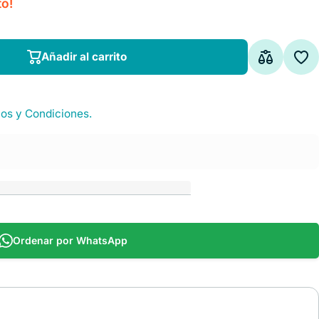
to!
Añadir al carrito
Añadir al carrito
os y Condiciones.
Ordenar por WhatsApp