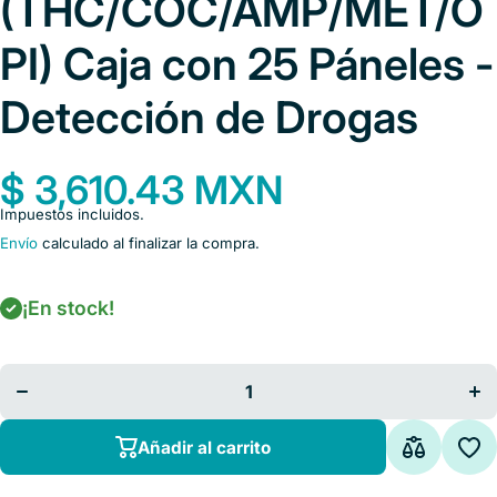
(THC/COC/AMP/MET/O
PI) Caja con 25 Páneles -
Detección de Drogas
$ 3,610.43 MXN
Impuestos incluidos.
Envío
calculado al finalizar la compra.
¡En stock!
Disminuir cantidad para
Au
Panel de 5 Parametros de
Pan
LINEA Marca One Second
LIN
-
(THC/COC/AMP/MET/OPI)
(TH
Caja con 25 Páneles -
C
Detección de Drogas
D
Añadir al carrito