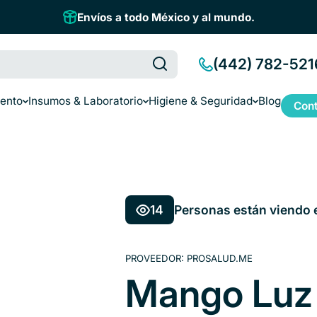
Envíos a todo México y al mundo.
(442) 782-521
iento
Insumos & Laboratorio
Higiene & Seguridad
Blog
Cont
14
Personas están viendo 
PROVEEDOR:
PROSALUD.ME
Mango Luz