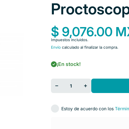
Proctoscop
$ 9,076.00 
Impuestos incluidos.
Envío
calculado al finalizar la compra.
¡En stock!
Disminuir
Aumentar
cantidad
cantidad
para Mango
para Mango
Luz Cordón
Luz Cordón
Proctoscopio
Proctoscopio
Estoy de acuerdo con los
Términ