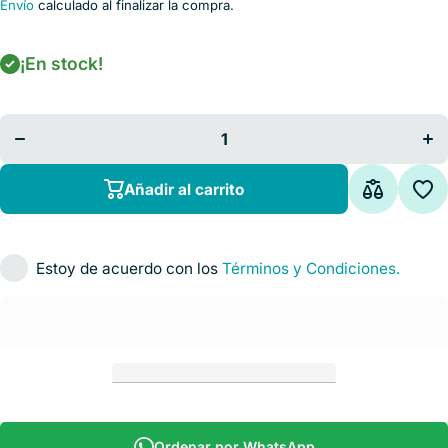
Envío
calculado al finalizar la compra.
¡En stock!
Disminuir
Au
cantidad para
cant
Estuche Para
Est
Laringoscopio
Lari
Curvo Y
C
Recto
Añadir al carrito
Estoy de acuerdo con los
Términos y Condiciones.
Ordenar por WhatsApp