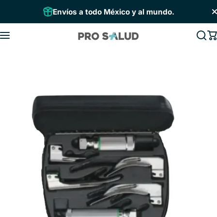
Saltar al contenido
Envíos a todo México y al mundo.