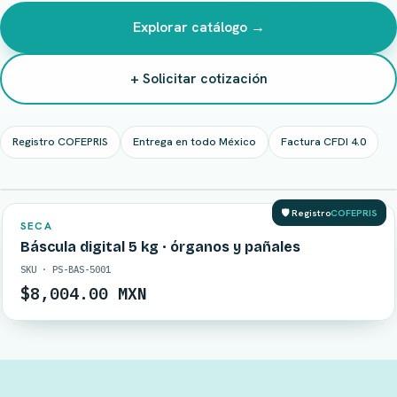
Explorar catálogo →
+ Solicitar cotización
Registro COFEPRIS
Entrega en todo México
Factura CFDI 4.0
EN STOCK
🛡️ Registro
COFEPRIS
SECA
Báscula digital 5 kg · órganos y pañales
SKU · PS-BAS-5001
$8,004.00 MXN