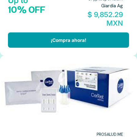
Up to
Giardia Ag
10% OFF
$ 9,852.29
MXN
¡Compra ahora!
PROSALUD.ME