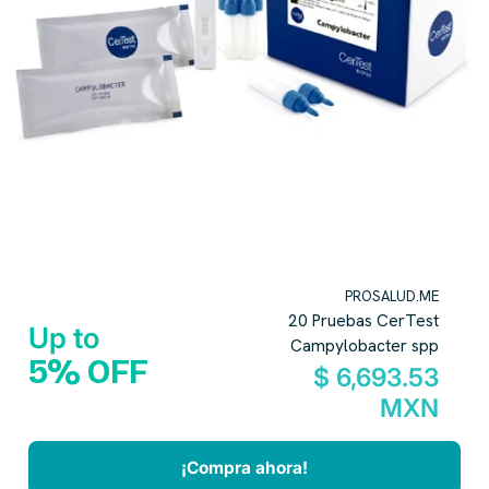
PROSALUD.ME
20 Pruebas CerTest
Up to
Campylobacter spp
5% OFF
$ 6,693.53
MXN
¡Compra ahora!