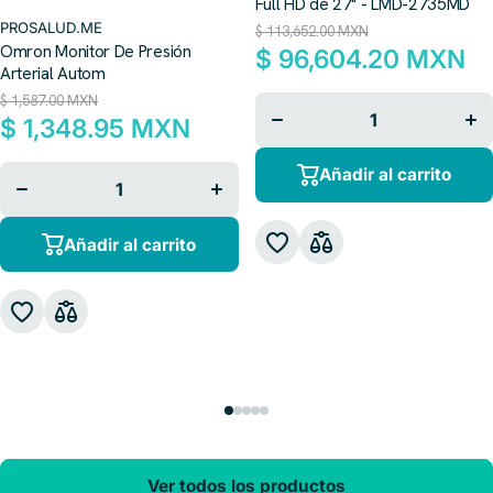
Full HD de 27" - LMD-2735MD
PROSALUD.ME
$ 113,652.00 MXN
Omron Monitor De Presión
$ 96,604.20 MXN
Arterial Autom
$ 1,587.00 MXN
Disminuir
Aum
cantidad
can
$ 1,348.95 MXN
para
p
Disminuir
Aumentar
Añadir al carrito
cantidad
cantidad
para
para
Añadir al carrito
Ver todos los productos