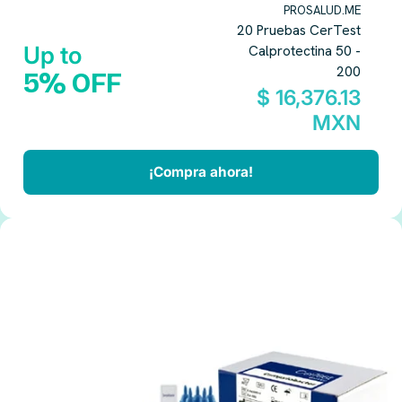
PROSALUD.ME
20 Pruebas CerTest
Up to
Calprotectina 50 -
200
5% OFF
$ 16,376.13
MXN
¡Compra ahora!