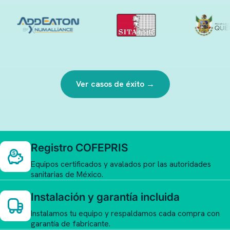
Ver casos de éxito →
Registro COFEPRIS
Equipos certificados y avalados por las autoridades
sanitarias de México.
Instalación y garantía incluida
Instalamos tu equipo y respaldamos cada compra con
garantía de fabricante.