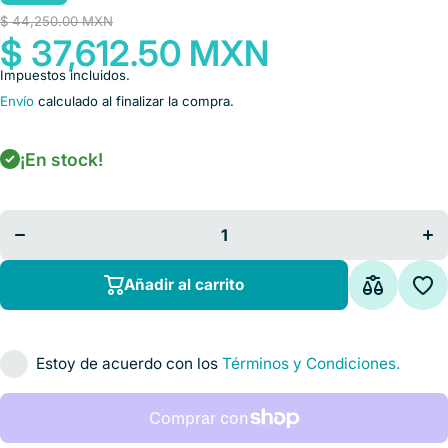
$ 44,250.00 MXN
$ 37,612.50 MXN
Impuestos incluidos.
Envío
calculado al finalizar la compra.
¡En stock!
Disminuir
Au
cantidad
ca
para
Desfibrilador
Desf
Automático
Aut
ZGN7000
ZG
Añadir al carrito
Estoy de acuerdo con los
Términos y Condiciones.