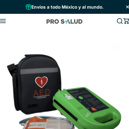
Saltar al contenido
Envíos a todo México y al mundo.