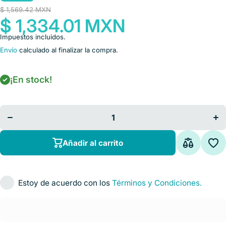
$ 1,569.42 MXN
$ 1,334.01 MXN
Impuestos incluidos.
Envío
calculado al finalizar la compra.
¡En stock!
Disminuir
Au
cantidad
ca
para
Cronometro
Cro
digital de 4
digi
tiempos
ti
Cat DAR-
Ca
X24706
X
Añadir al carrito
Daigger
Da
Estoy de acuerdo con los
Términos y Condiciones.