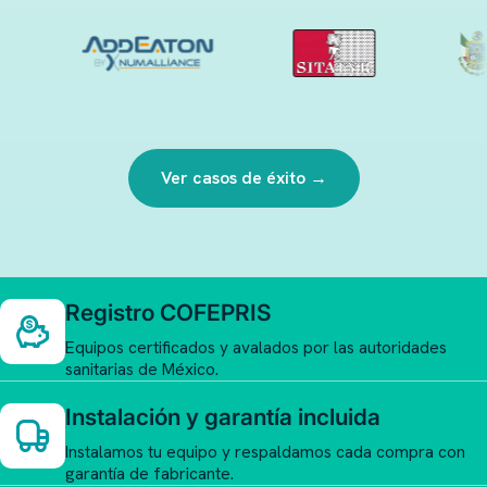
Ver casos de éxito →
Registro COFEPRIS
Equipos certificados y avalados por las autoridades
sanitarias de México.
Instalación y garantía incluida
Instalamos tu equipo y respaldamos cada compra con
garantía de fabricante.