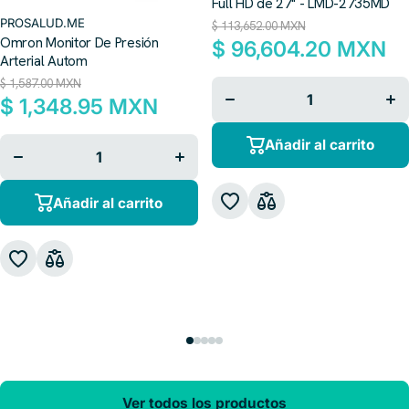
Full HD de 27" - LMD-2735MD
PROSALUD.ME
$ 113,652.00 MXN
Omron Monitor De Presión
$ 96,604.20 MXN
Arterial Autom
$ 1,587.00 MXN
Disminuir
Aum
cantidad
can
$ 1,348.95 MXN
para
p
Disminuir
Aumentar
Añadir al carrito
cantidad
cantidad
para
para
Añadir al carrito
Ver todos los productos