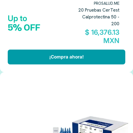
PROSALUD.ME
20 Pruebas CerTest
Up to
Calprotectina 50 -
200
5% OFF
$ 16,376.13
MXN
¡Compra ahora!