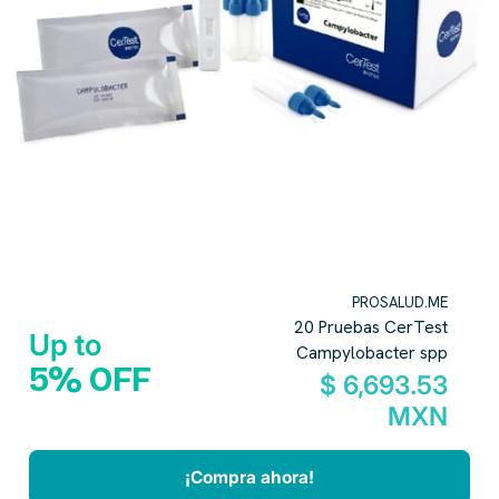
PROSALUD.ME
20 Pruebas CerTest
Up to
Campylobacter spp
5% OFF
$ 6,693.53
MXN
¡Compra ahora!