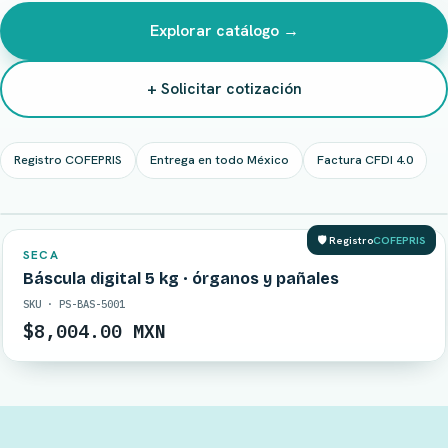
Explorar catálogo →
+ Solicitar cotización
Registro COFEPRIS
Entrega en todo México
Factura CFDI 4.0
EN STOCK
🛡️ Registro
COFEPRIS
EBP
Autoclave de vapor directo, doble puerta
SKU · EBP-RV60PPEQ21
Precio bajo cotización