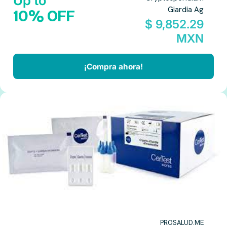
Up to
Giardia Ag
10% OFF
$ 9,852.29
MXN
¡Compra ahora!
PROSALUD.ME