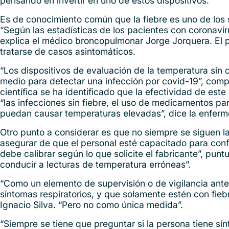
pensando en invertir en uno de estos dispositivos.
Es de conocimiento común que la fiebre es uno de los s
“Según las estadísticas de los pacientes con coronavirus
explica el médico broncopulmonar Jorge Jorquera. El 
tratarse de casos asintomáticos.
“Los dispositivos de evaluación de la temperatura sin 
medio para detectar una infección por covid-19”, compl
científica se ha identificado que la efectividad de est
“las infecciones sin fiebre, el uso de medicamentos par
puedan causar temperaturas elevadas”, dice la enferm
Otro punto a considerar es que no siempre se siguen la
asegurar de que el personal esté capacitado para confi
debe calibrar según lo que solicite el fabricante”, pun
conducir a lecturas de temperatura erróneas”.
“Como un elemento de supervisión o de vigilancia ant
síntomas respiratorios, y que solamente estén con fieb
Ignacio Silva. “Pero no como única medida”.
“Siempre se tiene que preguntar si la persona tiene sí