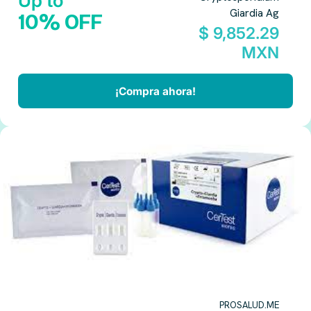
Up to
Giardia Ag
10% OFF
$ 9,852.29
MXN
¡Compra ahora!
PROSALUD.ME