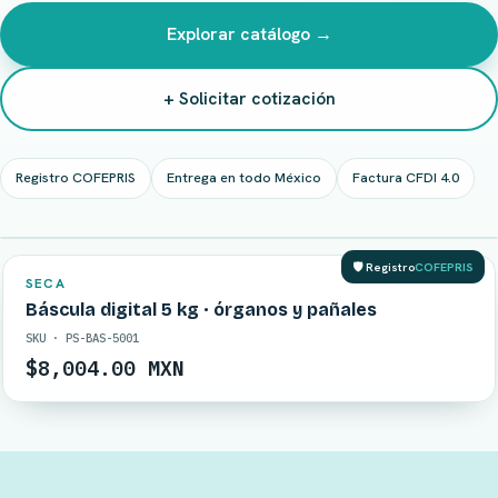
Explorar catálogo →
+ Solicitar cotización
Registro COFEPRIS
Entrega en todo México
Factura CFDI 4.0
EN STOCK
🛡️ Registro
COFEPRIS
SECA
Báscula digital 5 kg · órganos y pañales
SKU · PS-BAS-5001
$8,004.00 MXN