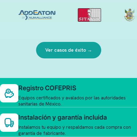
Ver casos de éxito →
Registro COFEPRIS
Equipos certificados y avalados por las autoridades
sanitarias de México.
Instalación y garantía incluida
Instalamos tu equipo y respaldamos cada compra con
garantía de fabricante.