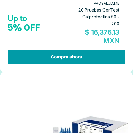
PROSALUD.ME
20 Pruebas CerTest
Up to
Calprotectina 50 -
200
5% OFF
$ 16,376.13
MXN
¡Compra ahora!