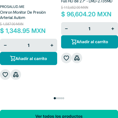
Full HD de 27" - LMD-2735MD
PROSALUD.ME
$ 113,652.00 MXN
Omron Monitor De Presión
$ 96,604.20 MXN
Arterial Autom
$ 1,587.00 MXN
Disminuir
Aum
cantidad
can
$ 1,348.95 MXN
para
p
Disminuir
Aumentar
Añadir al carrito
cantidad
cantidad
para
para
Añadir al carrito
Ver todos los productos