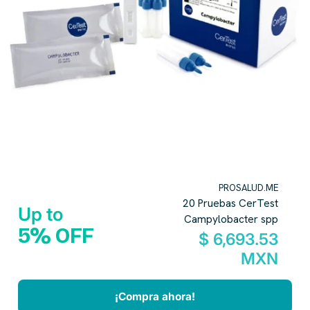
PROSALUD.ME
20 Pruebas CerTest
Up to
Campylobacter spp
5% OFF
$ 6,693.53
MXN
¡Compra ahora!