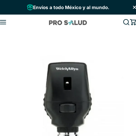
Saltar al contenido
Envíos a todo México y al mundo.