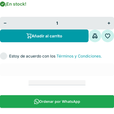
¡En stock!
Disminuir
A
cantidad para
can
Oftalmoscopio
Ofta
Halógeno
H
Standar 3.5V
Sta
Añadir al carrito
Estoy de acuerdo con los
Términos y Condiciones.
Ordenar por WhatsApp