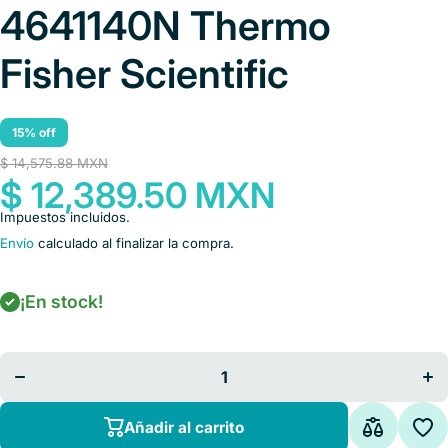
4641140N Thermo
Fisher Scientific
15% off
$ 14,575.88 MXN
$ 12,389.50 MXN
Impuestos incluidos.
Envío
calculado al finalizar la compra.
¡En stock!
Disminuir
A
cantidad para
can
Miropipeta
Mi
FINNPIPETTE
FIN
F1 volumen
F1
variable de 5 a
vari
50M uL Cat.
50
TSU-
4641140N
4
Añadir al carrito
Thermo Fisher
The