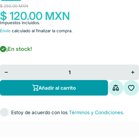
$ 250.00 MXN
$ 120.00 MXN
Impuestos incluidos.
Envío
calculado al finalizar la compra.
¡En stock!
Disminuir
A
cantidad para
can
ELECTROGEL
EL
120 GRS
1
(CLORURO
(
DE SODIO AL
DE 
1%)
Añadir al carrito
Estoy de acuerdo con los
Términos y Condiciones.