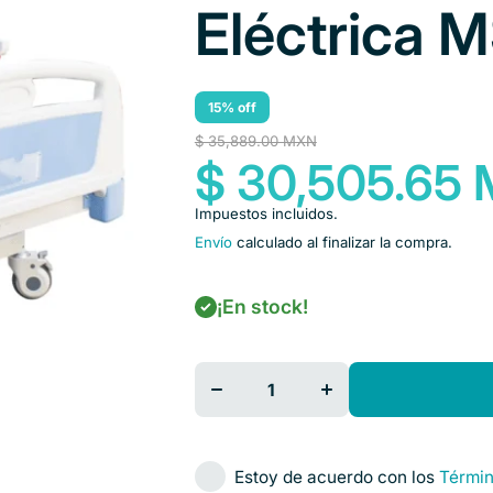
Eléctrica 
15% off
$ 35,889.00 MXN
$ 30,505.65
Impuestos incluidos.
Envío
calculado al finalizar la compra.
¡En stock!
Disminuir
Aumentar
cantidad
cantidad
para Cama
para Cama
Tipo
Tipo
Hospitalario
Hospitalario
Eléctrica
Eléctrica
MS 302D
MS 302D
Estoy de acuerdo con los
Términ