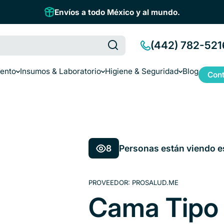
Envíos a todo México y al mundo.
(442) 782-521
iento
Insumos & Laboratorio
Higiene & Seguridad
Blog
Cont
8
Personas están viendo e
PROVEEDOR:
PROSALUD.ME
Cama Tipo 