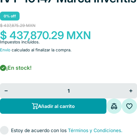
0% off
$ 437,875.29 MXN
$ 437,870.29 MXN
Impuestos incluidos.
Envío
calculado al finalizar la compra.
Disminuir
Aum
¡En stock!
cantidad
ca
para
Audiómetro
Aud
clínico
cl
avanzado
ava
de 2
canales
ca
táctil Piano
táct
Basic Cat.
Bas
Añadir al carrito
IVT-10147
IVT
Marca
M
Inventis
In
Estoy de acuerdo con los
Términos y Condiciones.