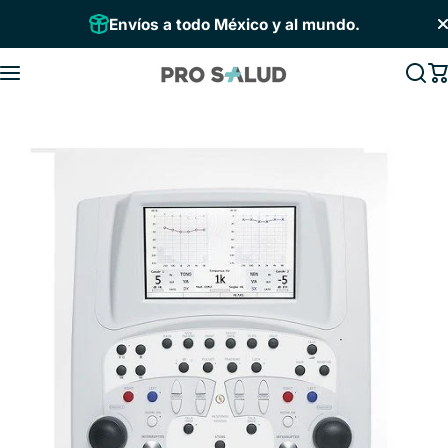
Saltar al contenido
Envíos a todo México y al mundo.