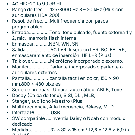
AC HF: -20 to 90 dB HL
Rango de frec. ….125-8000 Hz 8 – 20 kHz (Plus con
auriculares HDA-200)
Resol. de frec. ….Multifrecuencia con pasos
programables
Entrada…………….Tono, tono pulsado, fuente externa 1 y
2, mic., memoria flash interna
Enmascar. ……….NBN, WN, SN
Salida ………………AC L+R, Inserción L+R, BC, FF L+R,
enmascaramiento de inserción, HF L+R (Plus)
Talk over…………..Micrófono incorporado o externo.
Monitor…………….Parlante incorporado o parlante o
auriculares externos
Pantalla……………pantalla táctil en color, 150 x 90
mm,800 x 480 pixeles
Serie de pruebas…Umbral automático, ABLB, Tone
Decay (Caída de tono), SISI, DLI, MLB,
Stenger, audífono Maestro (Plus)
Multifrecuencia, Alta frecuencia, Békésy, MLD
Interfaz PC………..USB
SW compatible ….Inventis Daisy o Noah con módulo
dedicado
Medidas……………32 x 32 x 15 cm / 12,6 x 12,6 x 5,9 in.